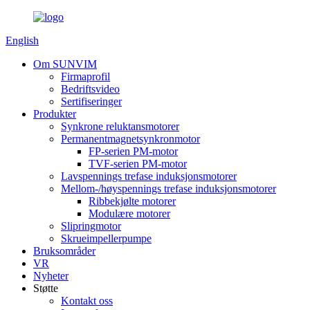
English
Om SUNVIM
Firmaprofil
Bedriftsvideo
Sertifiseringer
Produkter
Synkrone reluktansmotorer
Permanentmagnetsynkronmotor
FP-serien PM-motor
TVF-serien PM-motor
Lavspennings trefase induksjonsmotorer
Mellom-/høyspennings trefase induksjonsmotorer
Ribbekjølte motorer
Modulære motorer
Slipringmotor
Skrueimpellerpumpe
Bruksområder
VR
Nyheter
Støtte
Kontakt oss