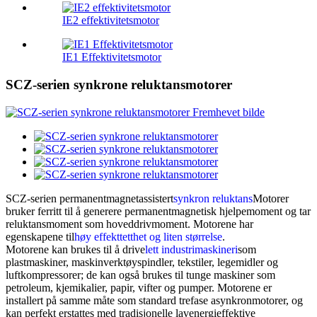
IE2 effektivitetsmotor
IE1 Effektivitetsmotor
SCZ-serien synkrone reluktansmotorer
SCZ-serien permanentmagnetassistert
synkron reluktans
Motorer
bruker ferritt til å generere permanentmagnetisk hjelpemoment og tar
reluktansmoment som hoveddrivmoment. Motorene har
egenskapene til
høy effekttetthet og liten størrelse
.
Motorene kan brukes til å drive
lett industrimaskineri
som
plastmaskiner, maskinverktøyspindler, tekstiler, legemidler og
luftkompressorer; de kan også brukes til tunge maskiner som
petroleum, kjemikalier, papir, vifter og pumper. Motorene er
installert på samme måte som standard trefase asynkronmotorer, og
kan perfekt erstattes med tradisjonelle lavenergieffektive