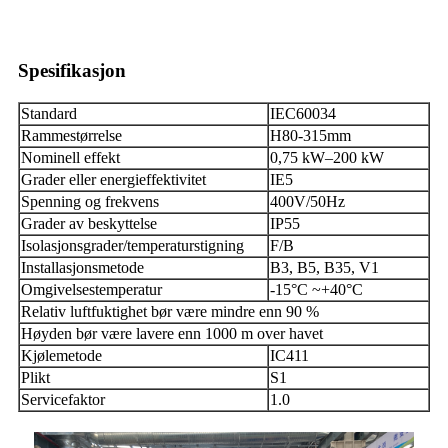
Spesifikasjon
Standard
IEC60034
Rammestørrelse
H80-315mm
Nominell effekt
0,75 kW–200 kW
Grader eller energieffektivitet
IE5
Spenning og frekvens
400V/50Hz
Grader av beskyttelse
IP55
Isolasjonsgrader/temperaturstigning
F/B
Installasjonsmetode
B3, B5, B35, V1
Omgivelsestemperatur
-15°C ~+40°C
Relativ luftfuktighet bør være mindre enn 90 %
Høyden bør være lavere enn 1000 m over havet
Kjølemetode
IC411
Plikt
S1
Servicefaktor
1.0