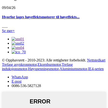
09/04/26
Hvorfor lages høyeffektsmotorer til høyeffekts...
......
Se mer+
© Opphavsrett - 2010-2023: Alle rettigheter forbeholdt.
Nettstedkart
Trefase asynkronmotor
,
Ekornburmotor
,
Trefase
induksjonsmotor
,
Høyspenningsmotor
,
Aluminiumsmotor
,
IE4-serien
WhatsApp
E-post
0086-536-5827128