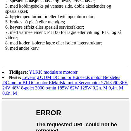
2. spesiell isolasjonsklasse og beskyttelsesklasse;
3. med koblingsboks på venstre side, doble akselender og
spesialaksel;
4. høytemperaturmotor eller lavtemperaturmotor;
5. brukes på platå eller utendørs;
6. høyere effekt eller spesiell servicefaktor;
7. med varmeelement, PT100 for lagre eller vikling, PTC og så
videre;
8. med koder, isolerte lagre eller isolert lagerstruktur;
9. med andre krav.
Tidligere:
YLKK modulære motorer
Neste:
Levering ODM DC-motor Børsteløs motor Børsteløs
DC-motor BLDC-motor Elektrisk motor Servomotor 57bl3a90 36V
24V 48V 8-polet 3000 o/min 185W 62W 125W 0,2n. M 0,4n. M
0,6n. M