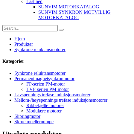
Last ned
SUNVIM MOTORKATALOG
SUNVIM SYNKRON MOTVILLIG
MOTORKATALOG
Hjem
Produkter
Synkrone reluktansmotorer
Kategorier
Synkrone reluktansmotorer
Permanentmagnetsynkronmotor
FP-serien PM-motor
TVF-serien PM-motor
Lavspennings trefase induksjonsmotorer
Mellom-/høyspennings trefase induksjonsmotorer
Ribbekjølte motorer
Modulære motorer
Slipringmotor
Skrueimpellerpumpe