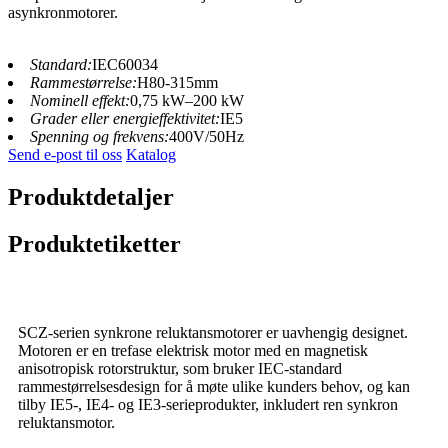
asynkronmotorer.
Standard:
IEC60034
Rammestørrelse:
H80-315mm
Nominell effekt:
0,75 kW–200 kW
Grader eller energieffektivitet:
IE5
Spenning og frekvens:
400V/50Hz
Send e-post til oss
Katalog
Produktdetaljer
Produktetiketter
SCZ-serien synkrone reluktansmotorer er uavhengig designet.
Motoren er en trefase elektrisk motor med en magnetisk
anisotropisk rotorstruktur, som bruker IEC-standard
rammestørrelsesdesign for å møte ulike kunders behov, og kan
tilby IE5-, IE4- og IE3-serieprodukter, inkludert ren synkron
reluktansmotor.