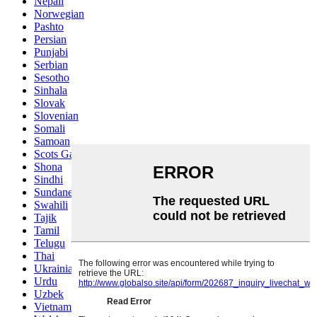
Nepali
Norwegian
Pashto
Persian
Punjabi
Serbian
Sesotho
Sinhala
Slovak
Slovenian
Somali
Samoan
Scots Gaelic
Shona
Sindhi
Sundanese
Swahili
Tajik
Tamil
Telugu
Thai
Ukrainian
Urdu
Uzbek
Vietnamese