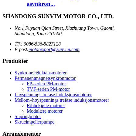
asynkron...
SHANDONG SUNVIM MOTOR CO., LTD.
No.1 Fuyuan Qian Street, Xiazhuang Town, Gaomi,
Shandong, Kina 261500
Tlf.: 0086-536-5827128
E-post:
motorexport@sunvim.com
Produkter
Synkrone reluktansmotorer
Permanentmagnetsynkronmotor
FP-serien PM-motor
TVF-serien PM-motor
Lavspennings trefase induksjonsmotorer
Mellom-/høyspennings trefase induksjonsmotorer
Ribbekjølte motorer
Modulære motorer
Slipringmotor
Skrueimpellerpumpe
Arrangementer